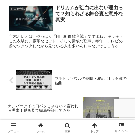
の紅白...
ドリカムが紅白に出ない理由っ
紅白歌合戦
て？知られざる舞台裏と意外な
真実
年末といえば、やっぱり「NHK紅白歌合戦」ですよね。キラキラ
した衣装に、豪華なセット、そして素敵な歌声。毎年、テレビの
前でワクワクしながら見ている人も多いんじゃないでしょうか。
特に、DREAMS COME TRUE（ドリカム）と言えば、紅...
ウルトラソウルの意味・秘話！B’z不滅の
名曲！
ナンバーアイは口パクじゃない？言われ
る理由！動画見て徹底検証してみた
メニュー
ホーム
検索
トップ
サイドバー
ホーム
J-POP
yoasobi