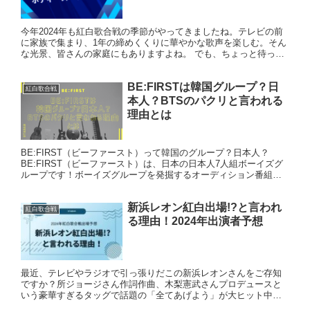
今年2024年も紅白歌合戦の季節がやってきましたね。テレビの前
に家族で集まり、1年の締めくくりに華やかな歌声を楽しむ。そん
な光景、皆さんの家庭にもありますよね。 でも、ちょっと待って
ください。紅白を見ながら、こんなことを思い出した人はいま
せ...
BE:FIRSTは韓国グループ？日
紅白歌合戦
本人？BTSのパクリと言われる
理由とは
BE:FIRST（ビーファースト）って韓国のグループ？日本人？
BE:FIRST（ビーファースト）は、日本の日本人7人組ボーイズグ
ループです！ボーイズグループを発掘するオーディション番組
「THE FIRST」から誕生したグループです。SKY...
新浜レオン紅白出場!?と言われ
紅白歌合戦
る理由！2024年出演者予想
最近、テレビやラジオで引っ張りだこの新浜レオンさんをご存知
ですか？所ジョージさん作詞作曲、木梨憲武さんプロデュースと
いう豪華すぎるタッグで話題の「全てあげよう」が大ヒット中の
注目のアーティストです。 実は今、演歌界で「新浜レオンは今年