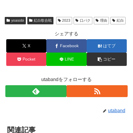
yoasobi
紅白歌合戦
2023
口パク
理由
紅白
シェアする
X
Facebook
はてブ
Pocket
LINE
コピー
utabandをフォローする
utaband
関連記事