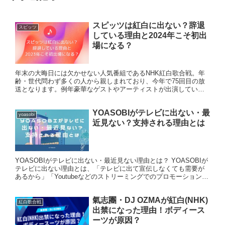
スピッツは紅白に出ない？辞退
スピッツ
している理由と2024年こそ初出
場になる？
年末の大晦日には欠かせない人気番組であるNHK紅白歌合戦。年
齢・世代問わず多くの人から親しまれており、今年で75回目の放
送となります。例年豪華なゲストやアーティストが出演している
ので、今年は誰が出場になるのか楽しみですよね！スピッツはデ
ビュ...
YOASOBIがテレビに出ない・最
yoasobi
近見ない？支持される理由とは
YOASOBIがテレビに出ない・最近見ない理由とは？ YOASOBIが
テレビに出ない理由とは、「テレビに出て宣伝しなくても需要が
あるから」「Youtubeなどのストリーミングでのプロモーションが
得意」だからです。 YOASOBIは、メンバー...
氣志團・DJ OZMAが紅白(NHK)
紅白歌合戦
出禁になった理由！ボディース
ーツが原因？