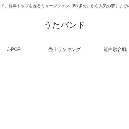
ンド、長年トップを走るミュージシャン（B'z多め）から人気の若手ま
うたバンド
J-POP
売上ランキング
紅白歌合戦