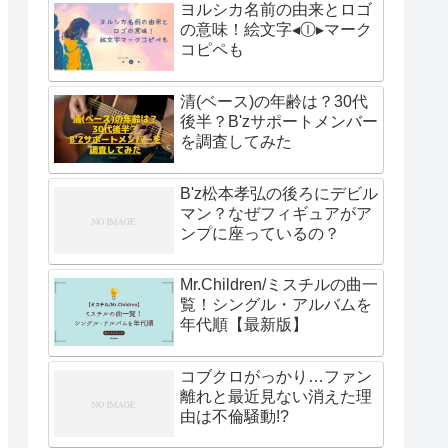
ヨルシカ名前の由来とロゴ
の意味！絵文字◂Ⓘ▸マーク
コピペも
清(ベース)の年齢は？30代
後半？B'zサポートメンバー
を調査してみた
B'z松本孝弘の後ろにデビル
マン？なぜフィギュアがア
ンプに座っているの？
Mr.Children/ミスチルの曲一
覧！シングル・アルバムを
年代順【最新版】
コブクロがっかり…ファン
離れと最近見ない消えた理
由は不倫騒動!?