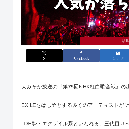
X
Facebook
はてブ
大みそか放送の『第75回NHK紅白歌合戦』の
EXILEをはじめとする多くのアーティストが
LDH勢・エグザイル系といわれる、三代目 J Soul