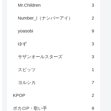
Mr.Children
3
Number_i（ナンバーアイ）
2
yoasobi
9
ゆず
3
サザンオールスターズ
3
スピッツ
1
ヨルシカ
7
KPOP
2
ボカロP・歌い手
9