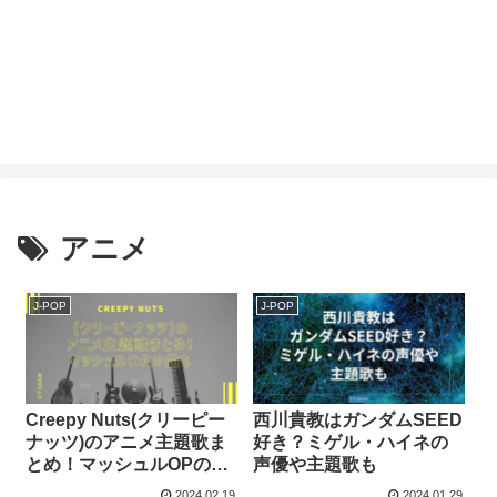
アニメ
J-POP
J-POP
Creepy Nuts(クリーピー
西川貴教はガンダムSEED
ナッツ)のアニメ主題歌ま
好き？ミゲル・ハイネの
とめ！マッシュルOPの曲
声優や主題歌も
も
2024.02.19
2024.01.29